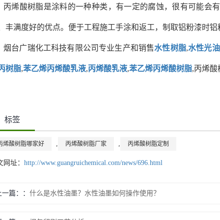
丙烯酸树脂是涂料的一种种类，有一定的腐蚀，很有可能会
、丰满度好的优点。便于工程施工手涂和返工，制取铝粉漆时铝
烟台广瑞化工科技有限公司专业生产和销售
水性树脂
,
水性光油
丙树脂
,
苯乙烯丙烯酸乳液
,
丙烯酸乳液
,
苯乙烯丙烯酸树脂
,丙烯
标签
,
,
丙烯酸树脂哪家好
丙烯酸树脂厂家
丙烯酸树脂定制
文网址：
http://www.guangruichemical.com/news/696.html
上一篇：
什么是水性油墨？水性油墨如何操作使用？