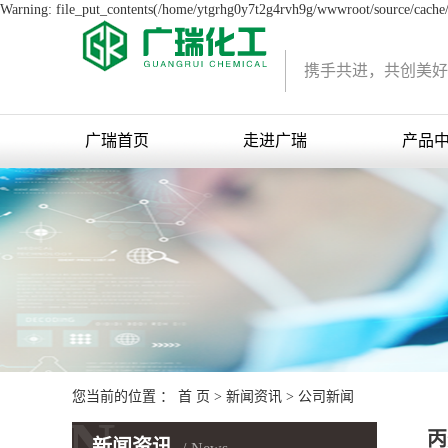
Warning: file_put_contents(/home/ytgrhg0y7t2g4rvh9g/wwwroot/source/cache/l
携手共进，共创美好
广瑞首页
走进广瑞
产品
您当前的位置 ：
首 页
>
新闻资讯
>
公司新闻
N
丙
新闻资讯