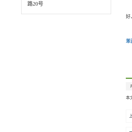
路20号
好
苯
本