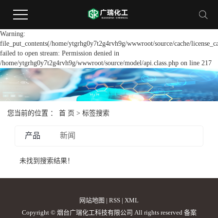
Warning:
file_put_contents(/home/ytgrhg0y7t2g4rvh9g/wwwroot/source/cache/license_c
failed to open stream: Permission denied in
/home/ytgrhg0y7t2g4rvh9g/wwwroot/source/model/api.class.php on line 217
您当前的位置 ：
首 页
> 标签搜索
产品
新闻
未找到搜索结果！
网站地图
|
RSS
|
XML
Copyright © 烟台广瑞化工科技有限公司 All rights reserved 备案