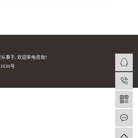
从事于, 欢迎来电咨询！
1630号
1