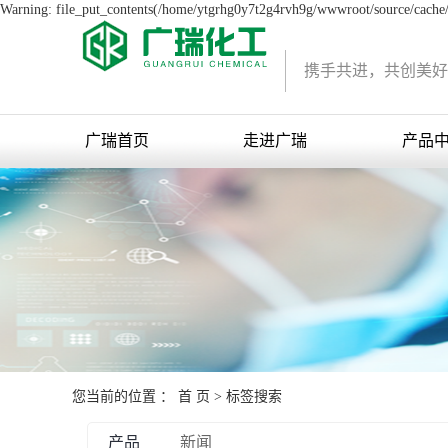
Warning: file_put_contents(/home/ytgrhg0y7t2g4rvh9g/wwwroot/source/cache/l
携手共进，共创美好
广瑞首页
走进广瑞
产品
您当前的位置 ：
首 页
> 标签搜索
产品
新闻