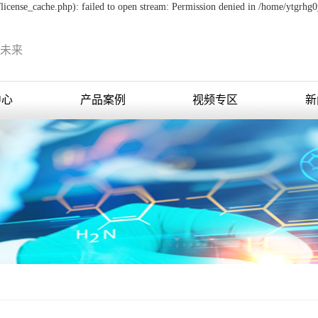
icense_cache.php): failed to open stream: Permission denied in /home/ytgrhg
未来
中心
产品案例
视频专区
新