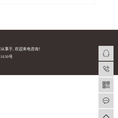
从事于, 欢迎来电咨询！
1630号
1