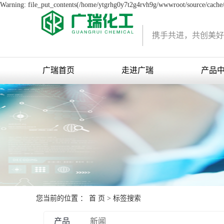
Warning: file_put_contents(/home/ytgrhg0y7t2g4rvh9g/wwwroot/source/cache/l
携手共进，共创美好
广瑞首页
走进广瑞
产品
您当前的位置 ：
首 页
> 标签搜索
产品
新闻