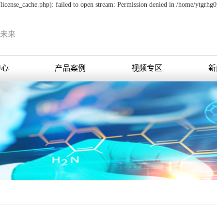
icense_cache.php): failed to open stream: Permission denied in /home/ytgrhg
未来
中心
产品案例
视频专区
新