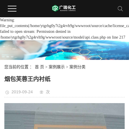
Warning:
file_put_contents(/home/ytgrhg0y7t2g4rvh9g/wwwroot/source/cache/license_c
failed to open stream: Permission denied in
/home/ytgrhg0y7t2g4rvh9g/wwwroot/source/model/api.class.php on line 217
您当前的位置 ：
首 页
>
案例展示
>
案例分类
烟包芙蓉王内衬纸
2019-09-24
次