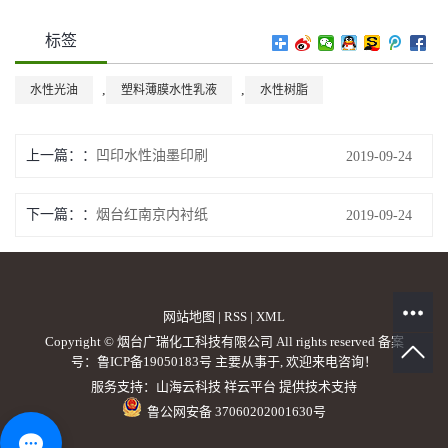
标签
,
,
水性光油
塑料薄膜水性乳液
水性树脂
上一篇：
凹印水性油墨印刷
2019-09-24
下一篇：
烟台红南京内衬纸
2019-09-24
网站地图
|
RSS
|
XML
Copyright © 烟台广瑞化工科技有限公司 All rights reserved 备案
号：
鲁ICP备19050183号
主要从事于, 欢迎来电咨询！
服务支持：
山海云科技
祥云平台
提供技术支持
鲁公网安备 37060202001630号