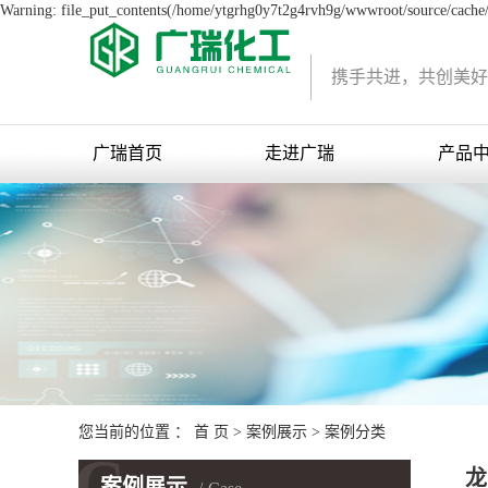
Warning: file_put_contents(/home/ytgrhg0y7t2g4rvh9g/wwwroot/source/cache/l
携手共进，共创美好
广瑞首页
走进广瑞
产品
您当前的位置 ：
首 页
>
案例展示
>
案例分类
C
龙
案例展示